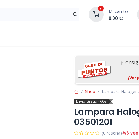
0
Mi carrito
0,00
€
Materiales de Construcción
Reformas de In
¡Consi
¡Ver 
Shop
Lampara Halogena
Envío Gratis +60€
Lampara Halog
03501201
6 ven
(0 reseña)