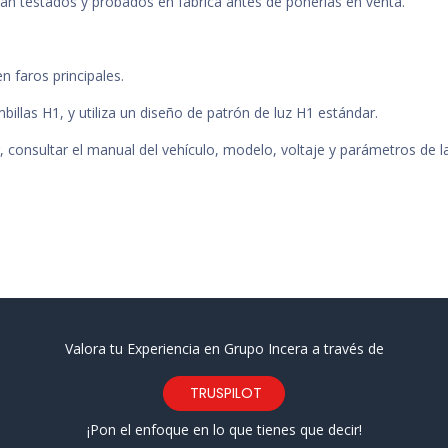
tán testados y probados en fabrica antes de ponerlas en venta.
n faros principales.
llas H1, y utiliza un diseño de patrón de luz H1 estándar.
r, consultar el manual del vehículo, modelo, voltaje y parámetros de la
Valora tu Experiencia en Grupo Incera a través de
TRUSPILOT
¡Pon el enfoque en lo que tienes que decir!