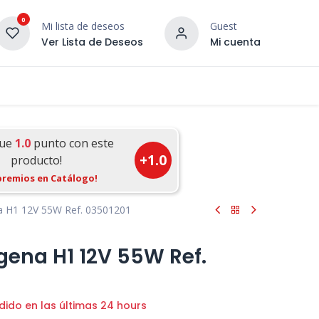
0
Mi lista de deseos
Guest
Ver Lista de Deseos
Mi cuenta
¡DESCUBRE NUESTRO CO
terior
Servicios
Incera Inspira
gue
1.0
punto con este
+
1.0
producto!
premios en Catálogo!
 H1 12V 55W Ref. 03501201
ena H1 12V 55W Ref.
dido en las últimas 24 hours