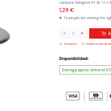
Lámpara Halógena H1 de 12 V 
1,29
€
10 people are viewing this ri
A
Comparar
Añadir a lista de d
Disponibilidad:
Entrega aprox. entre el 07