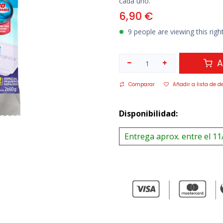
cada uno.
6,90
€
9 people are viewing this rig
A
Comparar
Añadir a lista de d
Disponibilidad:
Entrega aprox. entre el 11