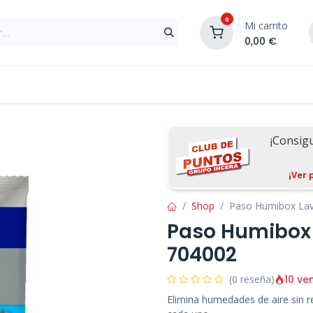
0
Mi carrito
0,00
€
Materiales de Construcción
Reformas de In
¡Consig
¡Ver 
Shop
Paso Humibox Lav
Paso Humibox 
704002
10 ve
(0 reseña)
Elimina humedades de aire sin 