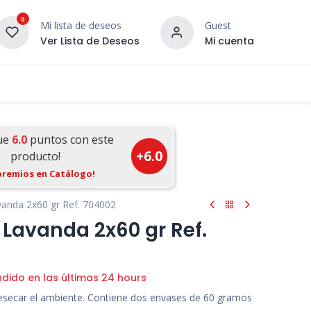
0
Mi lista de deseos
Guest
Ver Lista de Deseos
Mi cuenta
¡DESCUBRE NUESTRO CO
terior
Servicios
Incera Inspira
ue
6.0
puntos con este
+
6.0
producto!
premios en Catálogo!
anda 2x60 gr Ref. 704002
Lavanda 2x60 gr Ref.
ndido en las últimas 24 hours
resecar el ambiente. Contiene dos envases de 60 gramos