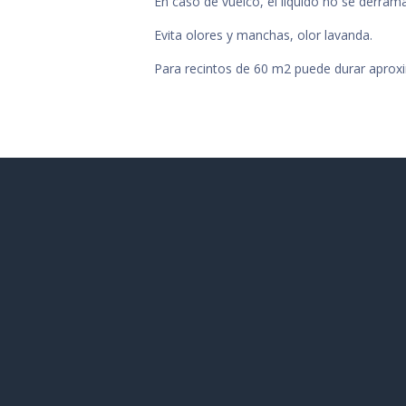
En caso de vuelco, el líquido no se derrama
Evita olores y manchas, olor lavanda.
Para recintos de 60 m2 puede durar apro