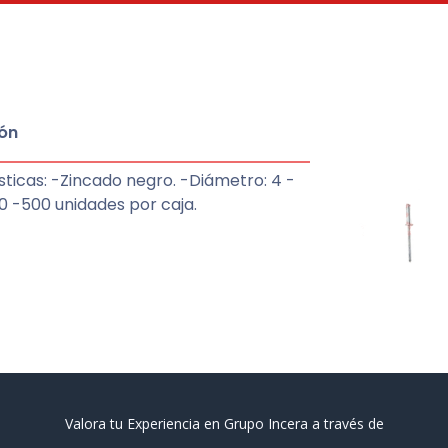
ón
ticas: -Zincado negro. -Diámetro: 4 -
10 -500 unidades por caja.
Valora tu Experiencia en Grupo Incera a través de