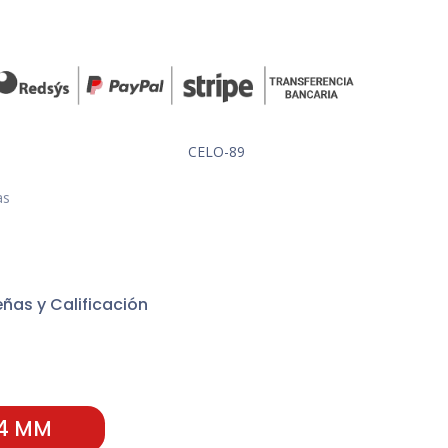
CELO-89
as
ñas y Calificación
 4 MM