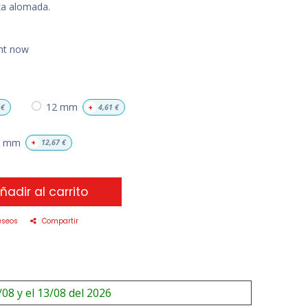
za alomada.
ght now
12 mm
€
+
4,61
€
8 mm
+
12,67
€
ñadir al carrito
eseos
Compartir
/08 y el 13/08 del 2026