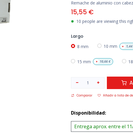
Remache de aluminio con cabe
15,55
€
10 people are viewing this ri
Largo
8 mm
10 mm
+
1,44
15 mm
1
+
10,66
€
A
Comparar
Añadir a lista de d
Disponibilidad:
Entrega aprox. entre el 11