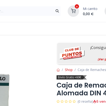
0
Mi carrito
0,00
€
Materiales de Construcción
Reformas de In
¡Consig
¡Ver 
Shop
Caja de Remache
Envío Gratis +60€
Caja de Rema
Alomada DIN
6 ven
(0 reseña)