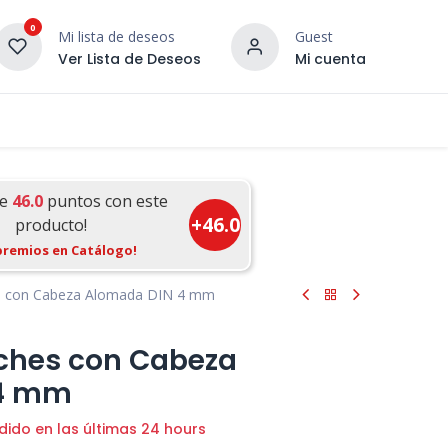
0
Mi lista de deseos
Guest
Ver Lista de Deseos
Mi cuenta
¡DESCUBRE NUESTRO CO
terior
Servicios
Incera Inspira
ue
46.0
puntos con este
+
46.0
producto!
premios en Catálogo!
s con Cabeza Alomada DIN 4 mm
ches con Cabeza
 4 mm
dido en las últimas 24 hours