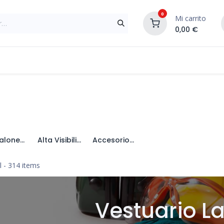
0
Mi carrito
0,00
€
Materiales de Construcción
Reformas de In
Pantalones y Bermudas
Alta Visibilidad
Accesorios de Vestuario
l
- 314 items
Vestuario L