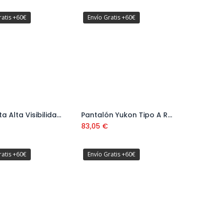
ratis +60€
Envío Gratis +60€
Camiseta Alta Visibilidad Naranja Ref. 295480
Pantalón Yukon Tipo A Ref. 295435
Añadir al carrito
Añadir al carrito
83,05
€
ratis +60€
Envío Gratis +60€