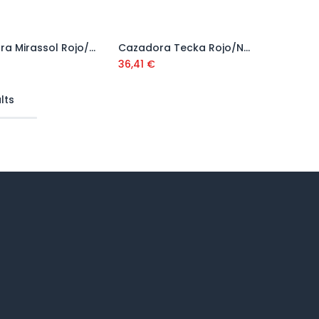
Cazadora Mirassol Rojo/Negro
Cazadora Tecka Rojo/Negro
Añadir al carrito
Añadir al carrito
36,41
€
lts