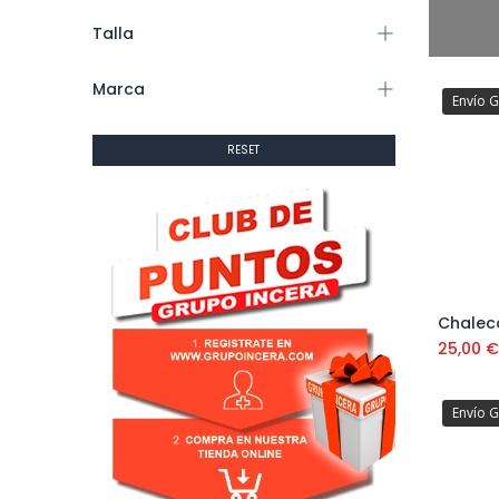
Talla
Marca
Envío G
RESET
25,00
€
Envío G