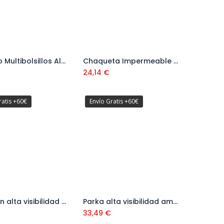
Chaleco Multibolsillos Alta Visibilidad Amarillo Ref. 288VMFYF
Chaqueta Impermeable Amarillo Ref. 288TAFYF
Añadir al carrito
Añadir al carrito
24,14
€
ratis +60€
Envío Gratis +60€
Pantalón alta visibilidad amarillo/azul Ref. 388PFXYFA
Parka alta visibilidad amarillo/azul marino Ref. 288PFMIXYFA
Añadir al carrito
Añadir al carrito
33,49
€