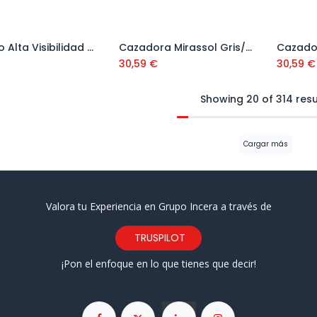
Chaleco Alta Visibilidad Naranja
Cazadora Mirassol Gris/Negro
Añadir al carrito
Añadir al carrito
30,59
€
30,59
€
Showing 20 of 314 resu
Cargar más
Valora tu Experiencia en Grupo Incera a través de
TRUSPILOT
¡Pon el enfoque en lo que tienes que decir!