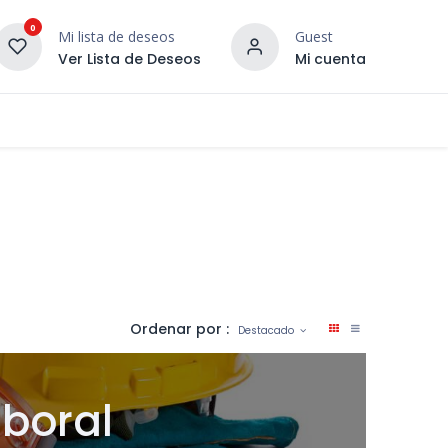
0
Mi lista de deseos
Guest
Ver Lista de Deseos
Mi cuenta
¡DESCUBRE NUESTRO CO
terior
Servicios
Incera Inspira
Ordenar por :
Destacado
aboral