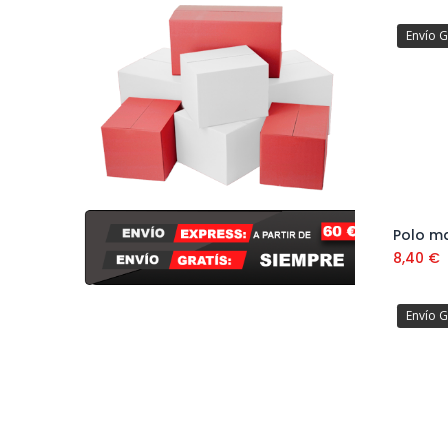
Envío G
8,40
€
Envío G