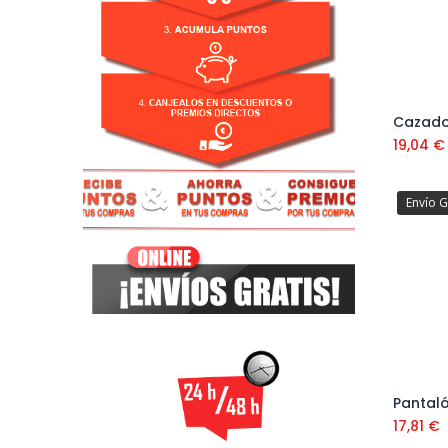
19,04
€
Envío G
17,81
€