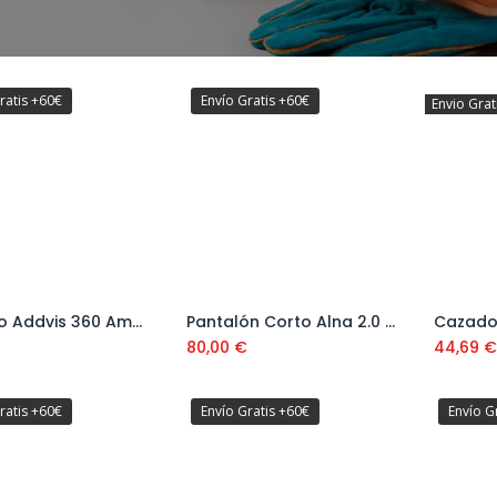
ratis +60€
Envío Gratis +60€
Envio Grat
Chaleco Addvis 360 Amarillo Fosforito Talla M Ref.79218
Pantalón Corto Alna 2.0 369 Amarillo Fosforito Ref.77425
Añadir al carrito
Añadir al carrito
80,00
€
44,69
ratis +60€
Envío Gratis +60€
Envío G