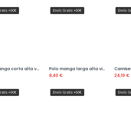
ratis +60€
Envío Gratis +60€
Envío G
Polo manga corta alta visibilidad amarillo/azul Ref. 1288PAVXLRYFA
Polo manga larga alta visibilidad amarillo/azul Ref. 1288PAVXMLYFA
Añadir al carrito
Añadir al carrito
8,40
€
24,19
€
ratis +60€
Envío Gratis +60€
Envío G