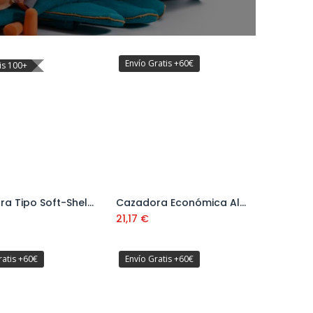
Envío Gratis +60€
is 100+
Cazadora Tipo Soft-Shell Amarilla/Azul Ref. 288CSFYAFA
Cazadora Económica Alta Visibilidad Amarillo Ref. 388CFEYF
Añadir al carrito
Añadir al carrito
€
21,17
€
ratis +60€
Envío Gratis +60€