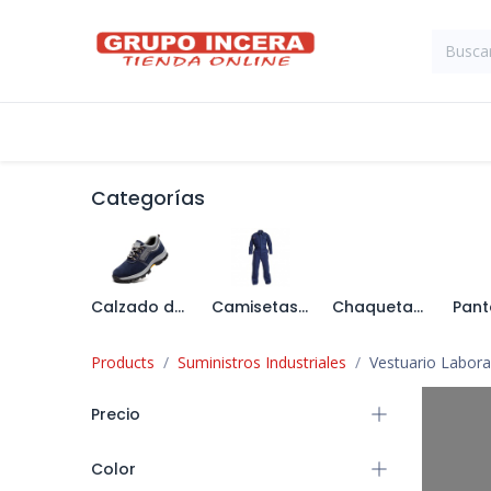
Ir al contenido
Tienda
Suministros Industriales
Categorías
Calzado de Seguridad
Camisetas y Polos
Chaquetas y Cazadoras
Products
Suministros Industriales
Vestuario Labora
Precio
Color