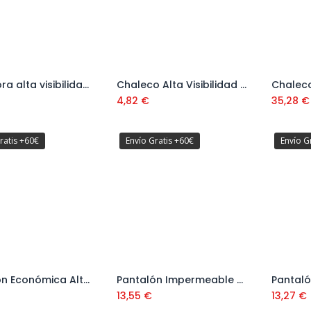
Cazadora alta visibilidad amarillo/azul Ref. 388CFXYFA
Chaleco Alta Visibilidad amarillo Ref. 288VFCMYF
Añadir al carrito
Añadir al carrito
4,82
€
35,28
€
ratis +60€
Envío Gratis +60€
Envío G
Pantalón Económica Alta Visibilidad Amarillo Ref. 388PFEYF
Pantalón Impermeable Amarillo Ref. 288PAFYF
Añadir al carrito
Añadir al carrito
13,55
€
13,27
€