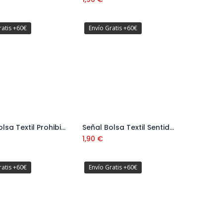
ratis +60€
Envío Gratis +60€
Señal Bolsa Textil Prohibido Aparcar Ref: V11141
Señal Bolsa Textil Sentido Obligatorio Dcha Ref: V11132
Añadir al carrito
Añadir al carrito
1,90
€
ratis +60€
Envío Gratis +60€