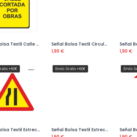
Señal Bolsa Textil Calle Cortada Obras Ref: V11136
Señal Bolsa Textil Circulación Lenta Ref: V11100
Añadir al carrito
1,90
€
1,90
€
ratis +60€
Envío Gratis +60€
Envío G
Señal Bolsa Textil Estrechamiento Calzada Izq Ref: V11111
Señal Bolsa Textil Estrechamiento Calzada Ref: V11109
1,90
€
1,90
€