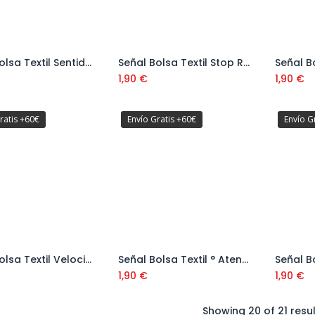
Señal Bolsa Textil Sentido Obligatorio Izq Ref: V11133
Señal Bolsa Textil Stop Ref: V11123
Añadir al carrito
Añadir al carrito
1,90
€
1,90
€
ratis +60€
Envío Gratis +60€
Envío G
Señal Bolsa Textil Velocidad Máxima 40 Ref: V11140
Señal Bolsa Textil ° Atención ! Salida Camiones Ref: V11134
Añadir al carrito
Añadir al carrito
1,90
€
1,90
€
Showing 20 of 21 resu