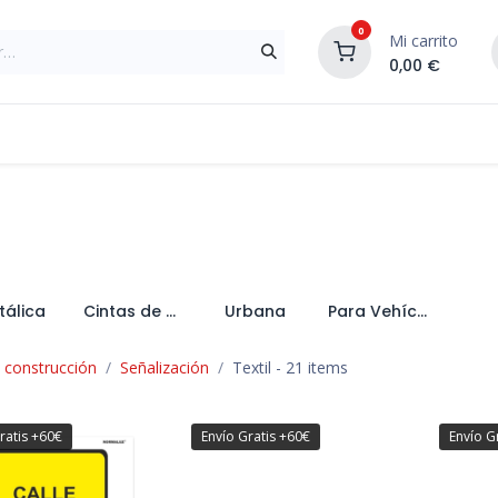
0
Mi carrito
0,00
€
Materiales de Construcción
Reformas de In
tálica
Cintas de Balizamiento
Urbana
Para Vehículos
a construcción
Señalización
Textil
- 21 items
ratis +60€
Envío Gratis +60€
Envío G