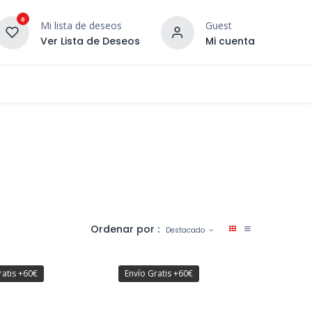
0
Mi lista de deseos
Guest
Ver Lista de Deseos
Mi cuenta
¡DESCUBRE NUESTRO CO
terior
Servicios
Incera Inspira
Ordenar por :
Destacado
ratis +60€
Envío Gratis +60€