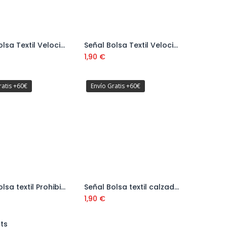
Señal Bolsa Textil Velocidad Máxima 20 Ref: V11120
Señal Bolsa Textil Velocidad Máxima 30 Ref: V11130
Añadir al carrito
Añadir al carrito
1,90
€
ratis +60€
Envío Gratis +60€
Señal Bolsa textil Prohibido El Paso Ref: V11160
Señal Bolsa textil calzada Sin Salidas Ref: V11125
Añadir al carrito
Añadir al carrito
1,90
€
lts