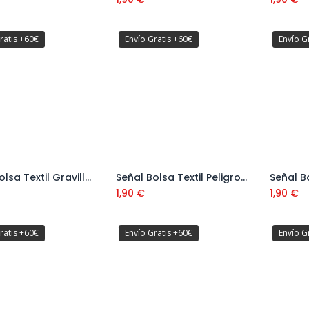
ratis +60€
Envío Gratis +60€
Envío G
Señal Bolsa Textil Gravilla Suelta Ref: V11101
Señal Bolsa Textil Peligro Obras Ref: V11135
Añadir al carrito
1,90
€
1,90
€
ratis +60€
Envío Gratis +60€
Envío G