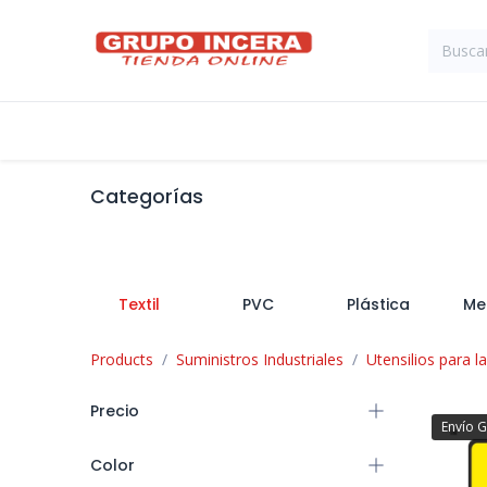
Ir al contenido
Tienda
Suministros Industriales
Categorías
Textil
PVC
Plástica
Me
Products
Suministros Industriales
Utensilios para l
Precio
Envío G
Color