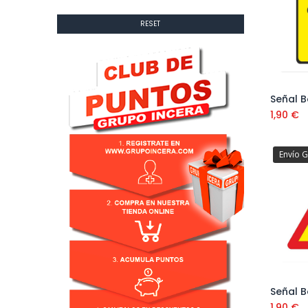
RESET
1,90
€
Envío G
1,90
€