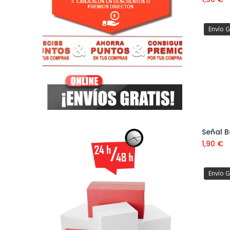
Envío G
1,90
€
Envío G