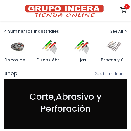
Ir al contenido
0
Suministros Industriales
See All
Discos de Diamante
Discos Abrasivos
Lijas
Brocas y Coronas
Shop
244 items found.
Corte,Abrasivo y
Perforación