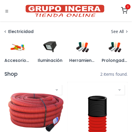
Ir al contenido
0
Electricidad
See All
Accesorios de Conexión
Iluminación
Herramienta de Electricista
Prolongadores y Enrollacables
Shop
2 items found.