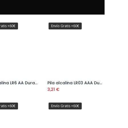
ratis +60€
Envío Gratis +60€
Pila Alcalina LR6 AA Duracell (4 ud) Ref. 009000112
Pila alcalina LR03 AAA Duracell (4 ud) Ref. 009000111
Añadir al carrito
Añadir al carrito
3,21
€
ratis +60€
Envío Gratis +60€