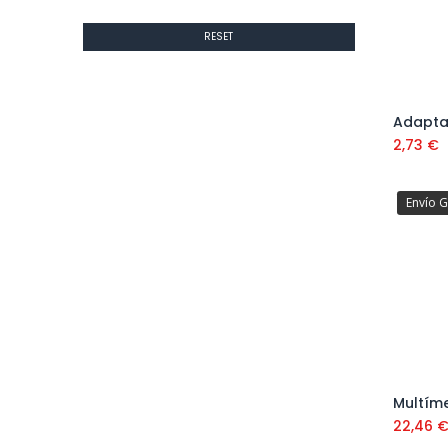
RESET
2,73
€
Envío G
22,46