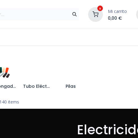
0
Mi carrito
0,00
€
Materiales de Construcción
Reformas de In
Prolongadores y Enrollacables
Tubo Eléctrico
Pilas
140 items
Electrici