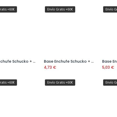
ratis +60€
Envío Gratis +60€
Envío G
Base Enchufe Schucko + Conmutador Doble IP54 Ref: 5407
Base Enchufe Schucko + Interruptor IP54 Ref: 5406
Añadir al carrito
Añadir al carrito
4,73
€
5,03
€
ratis +60€
Envío Gratis +60€
Envío G