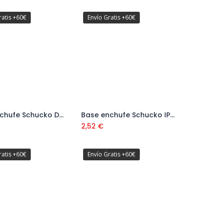
ratis +60€
Envío Gratis +60€
Base Enchufe Schucko Doble IP54 Ref: 5405
Base enchufe Schucko IP54 Ref: 5404
Añadir al carrito
Añadir al carrito
2,52
€
ratis +60€
Envío Gratis +60€