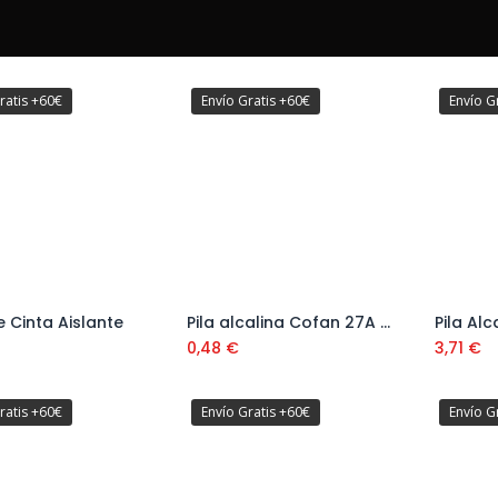
ratis +60€
Envío Gratis +60€
Envío G
e Cinta Aislante
Pila alcalina Cofan 27A Ref. 50002008
Añadir al carrito
Añadir al carrito
0,48
€
3,71
€
ratis +60€
Envío Gratis +60€
Envío G