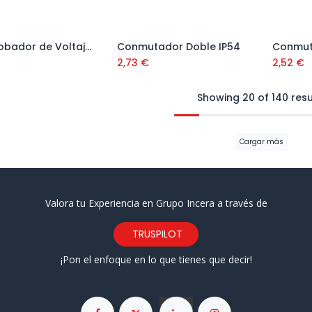
Comprobador de Voltaje (Tester) Ref. 001400120
Conmutador Doble IP54
Conmut
Añadir al carrito
Añadir al carrito
2,73
€
2,52
€
Showing 20 of 140 resu
Cargar más
Valora tu Experiencia en Grupo Incera a través de
TRUSPILOT
¡Pon el enfoque en lo que tienes que decir!