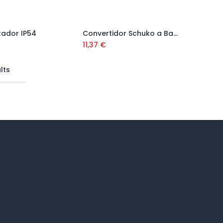
ador IP54
Convertidor Schuko a Base Cetac 16A 1 Metro
Añadir al carrito
11,37
€
lts