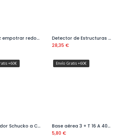
Caja Luz empotrar redonda 46x48
Detector de Estructuras Ref. FMHTO-77407
Añadir al carrito
Añadir al carrito
28,35
€
ratis +60€
Envío Gratis +60€
Adaptador Schucko a Cetta 16A 230V Ref:11501
Base aérea 3 + T 16 A 400 V Ref:11354
Añadir al carrito
Añadir al carrito
5,80
€