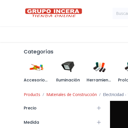
Ir al contenido
Tienda
Suministros Industriales
Categorías
Accesorios de Conexión
Iluminación
Herramienta de Electricista
Products
Materiales de Construcción
Electricidad
- 
Precio
Medida