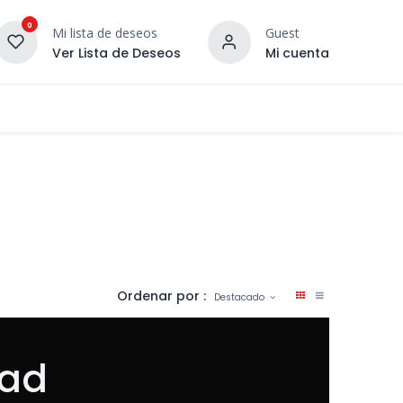
0
Mi lista de deseos
Guest
Ver Lista de Deseos
Mi cuenta
¡DESCUBRE NUESTRO CO
terior
Servicios
Incera Inspira
Ordenar por :
Destacado
dad