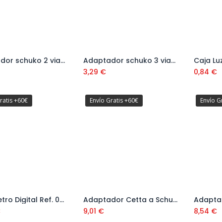
Adaptador schuko 2 vias(16A-250V) Ref: 51001031
Adaptador schuko 3 vias (16A-250V) Ref: 51001032
Añadir al carrito
Añadir al carrito
3,29
€
0,84
€
ratis +60€
Envío Gratis +60€
Envío G
Multímetro Digital Ref. 001401280
Adaptador Cetta a Schuko con tapa 16A 250V Ref:11505
Añadir al carrito
Añadir al carrito
€
9,01
€
8,54
€