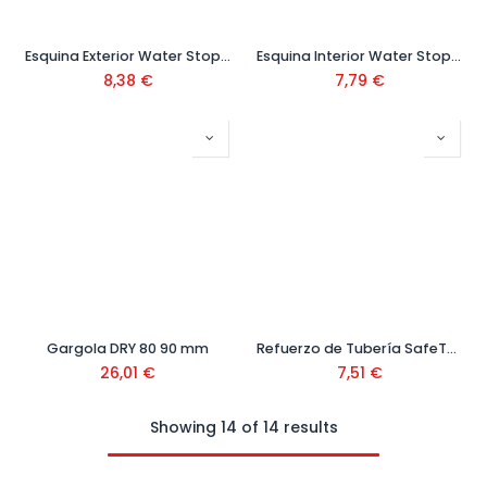
Esquina Exterior Water Stop Ref: IG60005
Esquina Interior Water Stop Ref: IG90006
8,38
€
7,79
€
Gargola DRY 80 90 mm
Refuerzo de Tubería SafeTub
26,01
€
7,51
€
Showing 14 of 14 results