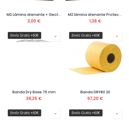
M2 Lámina drenante + Geotextil Protect Plus
M2 lámina drenante Protect 400
3,00
€
1,38
€
Envío Gratis +60€
Envío Gratis +60€
Banda Dry Base 75 mm
Banda DRY80 20
38,25
€
97,20
€
Envío Gratis +60€
Envío Gratis +60€