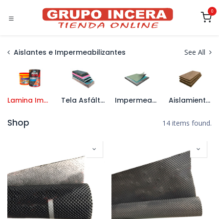
Ir al contenido
0
Aislantes e Impermeabilizantes
See All
Lamina Impermeabilizante
Tela Asfáltica
Impermeabilizantes Líquidos
Aislamiento Térmico y Acústico
Shop
14 items found.