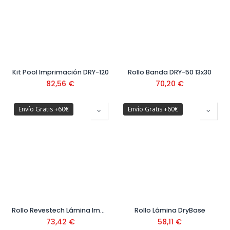
Kit Pool Imprimación DRY-120
Rollo Banda DRY-50 13x30
82,56
€
70,20
€
Envío Gratis +60€
Envío Gratis +60€
Rollo Revestech Lámina Impermeablizante DRY 80
Rollo Lámina DryBase
73,42
€
58,11
€