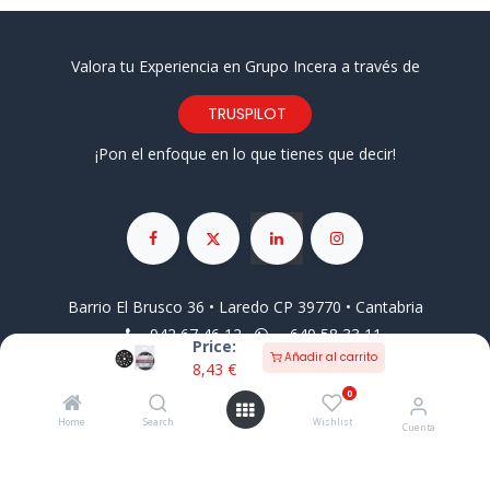
Valora tu Experiencia en Grupo Incera a través de
TRUSPILOT
¡Pon el enfoque en lo que tienes que decir!
Barrio El Brusco 36 • Laredo CP 39770 • Cantabria
942 67 46 12
649 58 33 11
Price:
pedidos@grupoincera.com
Añadir al carrito
8,43
€
Aviso Legal
Condiciones Generales de Venta
0
Pago
Seguro
Contacto
Información Comercial
Home
Search
Wishlist
Cuenta