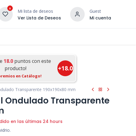
0
Mi lista de deseos
Guest
Ver Lista de Deseos
Mi cuenta
¡DESCUBRE NUESTRO CO
terior
Servicios
Incera Inspira
ue
18.0
puntos con este
+
18.0
producto!
premios en Catálogo!
Ondulado Transparente 190x190x80 mm
al Ondulado Transparente
m
dido en las últimas 24 hours
idrio.