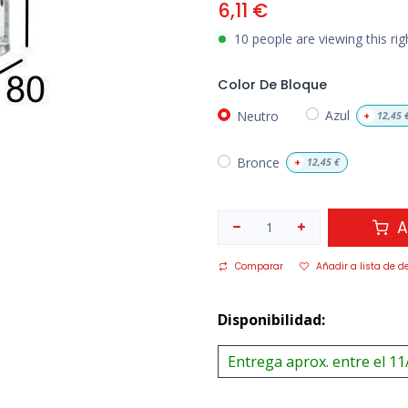
6,11
€
10 people are viewing this ri
Color De Bloque
Neutro
Azul
+
12,45
Bronce
+
12,45
€
A
Comparar
Añadir a lista de d
Disponibilidad:
Entrega aprox. entre el 11