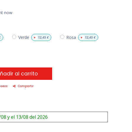
ght now
Verde
Rosa
€
+
12,45
€
+
12,45
€
ñadir al carrito
eseos
Compartir
/08 y el 13/08 del 2026