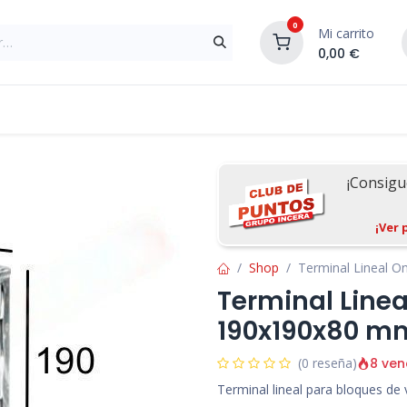
0
Mi carrito
0,00
€
Materiales de Construcción
Reformas de In
¡Consig
¡Ver 
Shop
Terminal Lineal 
Terminal Line
190x190x80 m
8 ven
(0 reseña)
Terminal lineal para bloques de v