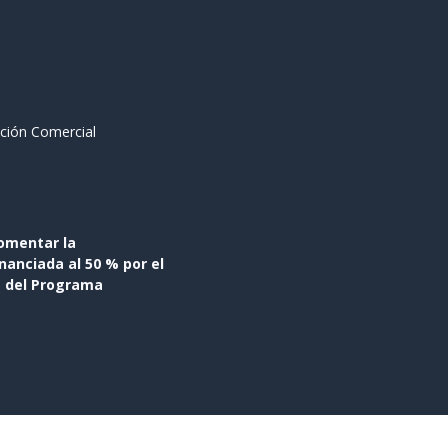
ción Comercial
omentar la
anciada al 50 % por el
s del Programa
- El mejor
Comercio electrónico de código abierto