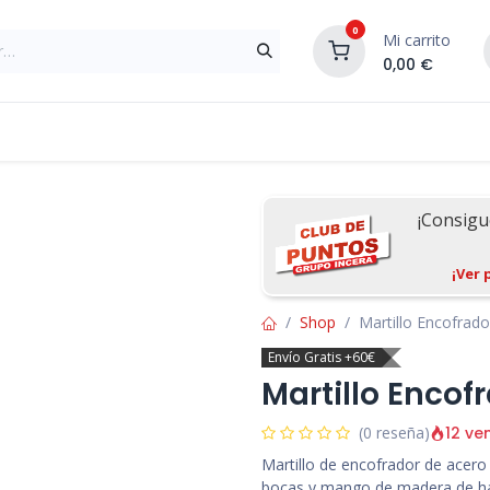
0
Mi carrito
0,00
€
Materiales de Construcción
Reformas de In
¡Consig
¡Ver 
Shop
Martillo Encofrado
Envío Gratis +60€
Martillo Encof
12 ve
(0 reseña)
Martillo de encofrador de acer
bocas y mango de madera de hay